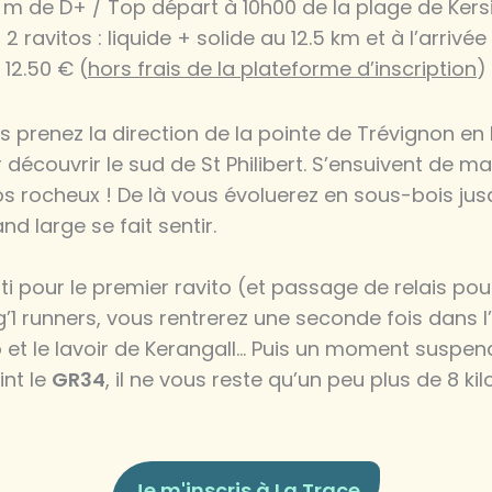
 m de D+ / Top départ à 10h00 de la plage de Kers
2 ravitos : liquide + solide au 12.5 km et à l’arrivée
12.50 € (
hors frais de la plateforme d’inscription
)
 prenez la direction de la pointe de Trévignon en 
r découvrir le sud de St Philibert. S’ensuivent de 
s rocheux ! De là vous évoluerez en sous-bois jus
d large se fait sentir.
ti pour le premier ravito (et passage de relais po
1 runners, vous rentrerez une seconde fois dans l’i
o et le lavoir de Kerangall… Puis un moment suspe
int le
GR34
, il ne vous reste qu’un peu plus de 8 k
Je m'inscris à La Trace