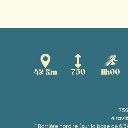
42 Km
750
11h00
750
4 ravi
1 Barrière horaire (sur la base de