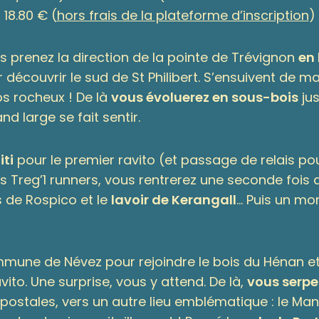
18.80 € (
hors frais de la plateforme d’inscription
)
s prenez la direction de la pointe de Trévignon
en 
 découvrir le sud de St Philibert. S’ensuivent de 
s rocheux ! De là
vous évoluerez en sous-bois
jus
d large se fait sentir.
iti
pour le premier ravito (et passage de relais po
 Treg’1 runners, vous rentrerez une seconde fois da
 de Rospico et le
lavoir de Kerangall
… Puis un m
ommune de Névez pour rejoindre le bois du Hénan et
ito. Une surprise, vous y attend. De là,
vous serpe
ostales, vers un autre lieu emblématique : le Mano