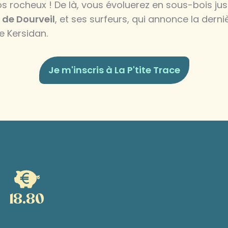
s rocheux ! De là, vous évoluerez en sous-bois jus
 de Dourveil
, et ses surfeurs, qui annonce la dern
de Kersidan.
Je m'inscris à La P'tite Trace
18.80