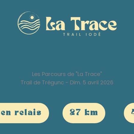
Les Parcours de "La Trace"
Trail de Trégunc - Dim. 5 avril 2026
en relais
27 km