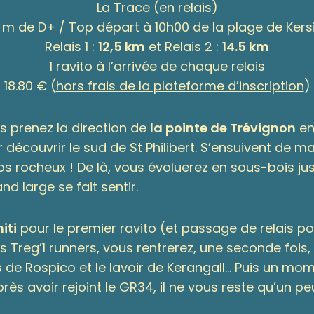
La Trace (en relais)
 m de D+ / Top départ à 10h00 de la plage de Kers
Relais 1 :
12,5 km
et Relais 2 :
14.5 km
1 ravito à l’arrivée de chaque relais
18.80 € (
hors frais de la plateforme d’inscription
)
s prenez la direction de
la pointe de Trévignon
en
 découvrir le sud de St Philibert. S’ensuivent de 
s rocheux ! De là, vous évoluerez en sous-bois ju
d large se fait sentir.
iti
pour le premier ravito (et passage de relais p
 Treg’1 runners, vous rentrerez, une seconde fois, d
 de Rospico et le lavoir de Kerangall… Puis un m
ès avoir rejoint le GR34, il ne vous reste qu’un p