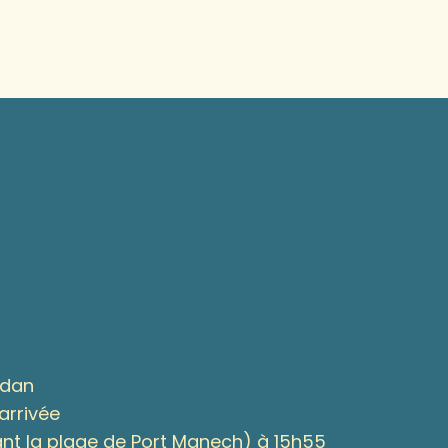
idan
’arrivée
nt la plage de Port Manech) à 15h55